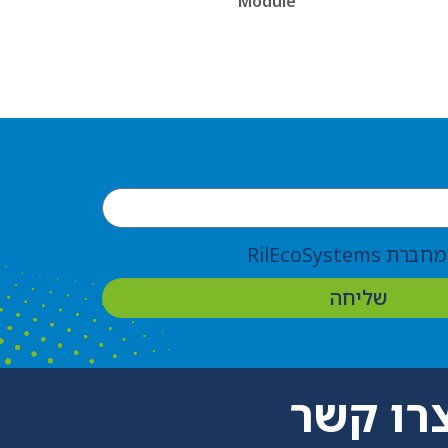
Module
RilEcoSyste
שליחה
רו קשר