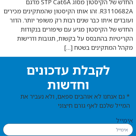
החדש של הקיסטון מסוג STP Cat6A מדגם
R3110682A. זהו אותו הקיסטון שהמתקינים מכירים
ועובדים איתו כבר שנים רבות רק משופר יותר. הדור
החדש של הקיסטון מגיע עם שיפורים בנקודות
הקריטיות בהתבסס על בקשות, תגובות ודרישות
מקהל המתקינים בשטח […]
לקבלת עדכונים
וחדשות
* גם אנחנו לא אוהבים ספאם, ולא נעביר את
המייל שלכם לאף גורם חיצוני
אימייל