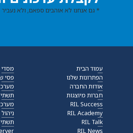
* גם אנחנו לא אוהבים ספאם, ולא נעביר 
עמוד הבית
מסדי שר
הפתרונות שלנו
פסי שקע
אודות החברה
מערכות
חברות מיוצגות
תשתית או
RIL Success
מערכות 
RIL Academy
ניהול וב
RIL Talk
תשתית כ
erver
RIL News