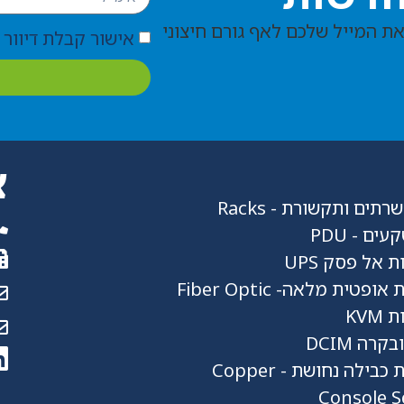
את המייל שלכם לאף גורם חיצוני
אישור קבלת דיוור מחברת ms
צ
תים ותקשורת - Racks
ים - PDU
 אל פסק UPS
פטית מלאה- Fiber Optic
KVM
קרה DCIM
בילה נחושת - Copper
Console S