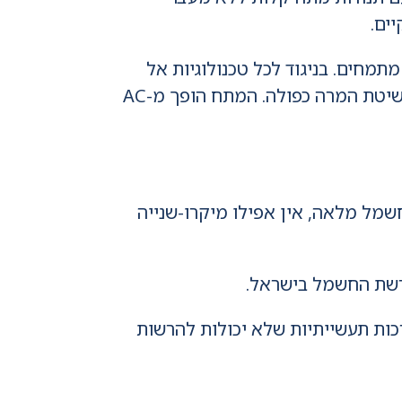
ים.
זית הטכנולוגיה והסטנדרט שבו אנו ב-RIL Ecosystems מתמחים. בניגוד לכל טכנולוגיות אל
) פועלות בשיטת המרה כפולה. המתח הופך מ-AC
שמל מלאה, אין אפילו מיקרו-שנייה
 רשת החשמל בישראל.
יחיד שמתאים באמת לחדרי מחשב, Data Centers ומערכות תעשייתיות שלא יכולות להרשות