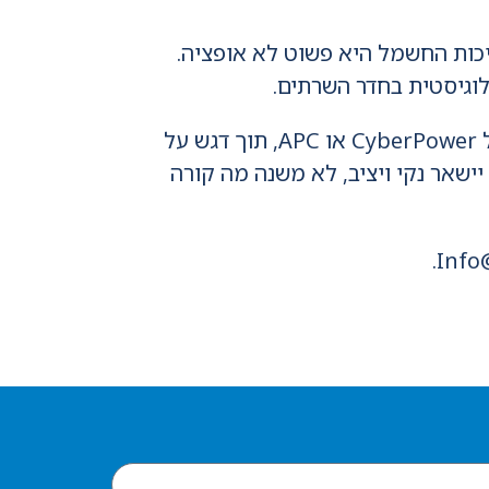
איכות החשמל היא פשוט לא אופציה.
הניסיון שלנו עם טכנולוגיות אל פסק (UPS) מאפשר לנו להתאים לכם את המערכת המדויקת של CyberPower או APC, תוך דגש על
ישאר נקי ויציב, לא משנה מה קורה