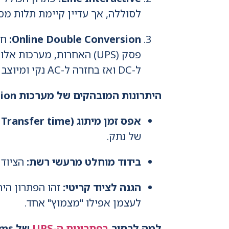
לסוללה, אך עדיין קיימת תלות מס
Online Double Conversion:
פסק (UPS) האחרות, מערכות אלו (כגון
ל-DC ואז בחזרה ל-AC נקי ומיוצב לחלוטין.
היתרונות המובהקים של מערכות Online Double Conversion:
אפס זמן מיתוג (Zero Transfer time):
של נתק.
בידוד מוחלט מרעשי רשת:
הציוד 
הגנה לציוד קריטי:
לעצמן אפילו "מצמוץ" אחד.
למה לבחור
בפתרונות ה-UPS
של RIL Ecosystems?