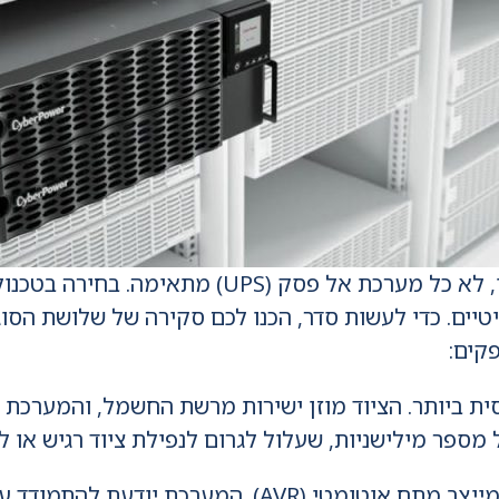
כשמדובר בהמשכיות עסקית של הארגון, לא כל מער
יים. כדי לעשות סדר, הכנו לכם סקירה של שלושת הסוג
 ביותר. הציוד מוזן ישירות מרשת החשמל, והמערכת ע
 מספר מילישניות, שעלול לגרום לנפילת ציוד רגיש או ל
פתרון הכולל מייצב מתח אוטומטי (AVR). המער