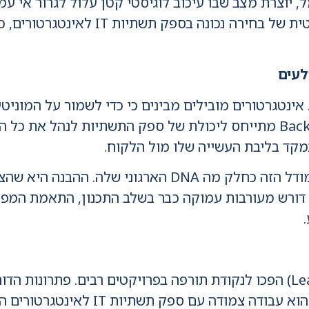
הסופי. כאן בדיוק נמדדת החשיבות הקריט
לעים
 אינטגרטורים מובילים מבינים כי כדי לשמור על המוני
גב לוגיסטי חזק. המושג Backstage Partner מתייחס ליכולת של ספק התשתיו
קד בליבת העשייה שלו מול הלקוח.
חברת RIL Ecosystems הטמיעה את המודל הזה כחלק מה A
 ללא הפתעות. זה דורש מעורבות עמוקה כבר בשלב התכנון, התאמ
בעולם הגלובלי, זמני אספקה (Lead Times) הפכו לנקודת תורפה בפרויקטים רבים
פרויקטים בחודשים ארוכים. הפתרון לכך 