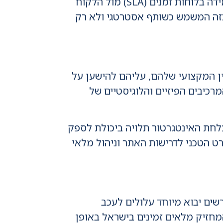
מארונות שרתים ועד למערכות גיבוי חשמל, יוצרת מצב שבו עיכוב לוגיסטי קטן עלול לגרור אי עמידה בלוחות זמנים (SLA) מול הלקוח
ית של בחירה נכונה בספק תשתיות IT לאינטגרטורים, כזה המשמש כשותף אסטרטגי ולא רק
טין המקצועי שלהם, עליהם להישען על
ת לנהל את כל המרכיבים הפיזיים והלוגיסטיים של
DN הארגוני שלה. ההבנה היא שהצלחת האינטגרטור תלויה ביכולת לספק
ת המפרט הטכני לדרישות האתר וניהול מלאי
. פתרונות הדורשים יבוא מיוחד עלולים לעכב
הוא עבודה צמודה עם ספק תשתיות IT לאינטגרטורים המחזיק מלאים זמינים בישראל באופן