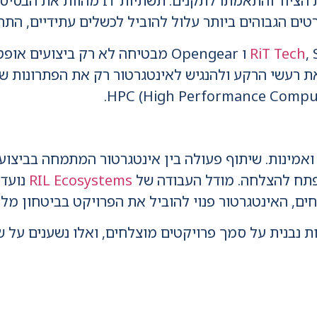
נושא נוסף שאין להקל בו ראש הוא איכות 
רטים הגבוהים ביותר עלול להוביל לכשלים עתידיים, התח
RiT Tech
, ServerLift ו Opengear מבטיחה לא רק
ת רעשי הרקע ולהנגיש לאינטגרטור רק את הפתרונות שנב
פתח להצלחה. מודל העבודה של
RIL Ecosystems
נועד 
חים, האינטגרטור פנוי להוביל את הפרויקט בביטחון מל
 נבנית על סמך פרויקטים מוצלחים, ואלו נשענים על שו