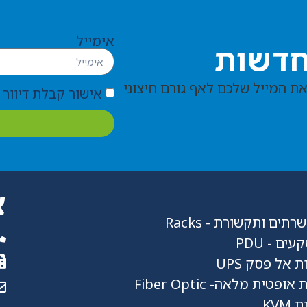
אימייל
חדשות
את המייל שלכם לאף גורם חיצוני
אישור קבלת דיוור מחברת ms
צ
תים ותקשורת - Racks
ים - PDU
 אל פסק UPS
פטית מלאה- Fiber Optic
KVM