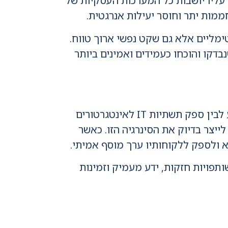
הציוד והתאמתו לתקנים. תשתיות IT מהוות את הבסיס עליו יושבות כל המערכות העסקיות של
ממות יתר וחוסר יעילות אנרגטית.
 ביצועים אופטימליים אלא גם שקט נפשי ארוך טווח.
דקו והוכחו כעמידים ואמינים ביותר
השוק הישראלי דורש מקצוענות, מהירות ואמינות. שיתוף פעולה בין אינטגרטור המתמחה בביצוע לבין ספק תשתיות IT לאינטגרטורים
לייצר בדיוק את הסינרגיה הזו. כאשר
א ולספק ללקוחותיו ערך מוסף אמיתי.
תפויות חזקות, ידע מעמיק וזמינות