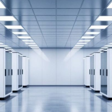
פעולה מלא
עם
האינטגרטורים
והמהנדסים
שלכם.
מוצרים
מוכחים:
כל מוצר
שאנחנו
מספקים
הוא בעל
תקני איכות
בינלאומיים
וביצועים