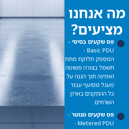
מה אנחנו
מציעים?
פס שקעים בסיסי
–
Basic PDU -
המספק חלוקת מתח
חשמל בצורה פשוטה
ואמינה תוך הגנה על
מעגל מסועף עבור
כל ההתקנים בארון
השרתים.
פס שקעים מנוטר
-
Metered PDU -