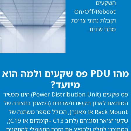
השקעים
On/Off/Reboot
וקבלת נתוני צריכת
מתח שונים.
מהו PDU פס שקעים ולמה הוא
מיועד?
פס שקעים (Power Distribution Unit) הינו מכשיר
המותאם לארון תקשורת/שרתים (במאוזן בתצורה של
Rack Mount או מאונך), הכולל מספר משתנה של
שקעי יציאה וסוגיהם (לרוב C13 –קומקום או C19),
המתוכנן לחלק ולהפיץ את הזרם החשמלי להתקנים