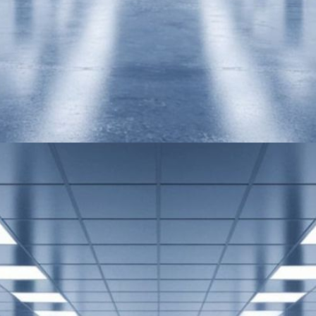
ללא
תחרות.
מחויבות
ללקוחות:
אנחנו לא רק
מפיצים –
אנחנו
שותפים
לדרך, מלווים
אתכם בכל
שלב, ותמיד
דואגים
שתשיגו את
התוצאה