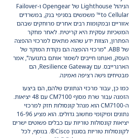
הניהול Lighthouse של Opengear ו-Failover
to Cellular™ משמשים בסניפי בנק, במשרדים
אזוריים ובמקומות רבים אחרים מרוחקים שבהם
המשכיות עסקית היא קריטית. לאחר מחקר
הפתרון, הצוות ידע שהוא מתאים למרכזי ההפצה
של ABB. "מרכזי ההפצה הם נקודת המוקד של
העסק, ואנחנו חייבים לשמור אותם בתנועה", אמר
הארגרייבס. עם Resilience Gateway, הם
מבטיחים גישה רציפה ואמינה.
כמו כן, עבור מרכזי הנתונים שלהם, הם ביצעו
הזמנה עבור שרת מסוף CM7100 עם 48 יציאות.
ה-CM7100 הוא מנהל קונסולות חזק למרכזי
נתונים ומיקומי מחשוב גדולים. הוא מציע 16-96
יציאות קונסולות טוריות עם כבלים פשוטים ישרים
לקונסולות טוריות בסגנון Cisco®. בנוסף, לכל