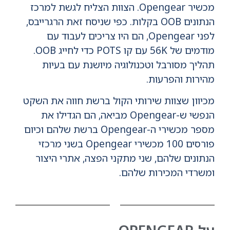
מכשיר Opengear. הצוות הצליח לגשת למרכז
הנתונים OOB בקלות. כפי שניסח זאת הרגרייבס,
לפני Opengear, הם היו צריכים לעבוד עם
מודמים של 56K עם קו POTS כדי לחייג OOB.
תהליך מסורבל וטכנולוגיה מיושנת עם בעיות
מהירות והפרעות.
מכיוון שצוות שירותי הקול ברשת חווה את השקט
הנפשי ש-Opengear מביאה, הם הגדילו את
מספר מכשירי ה-Opengear ברשת שלהם וכיום
פורסים 100 מכשירי Opengear בשני מרכזי
הנתונים שלהם, שני מתקני הפצה, אתרי היצור
ומשרדי המכירות שלהם.