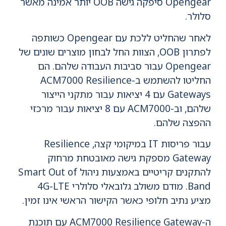
Opengear סיפקה גישה OOB יותר אמינה מאשר
סלולר.
לאחר שהחליט ללכת עם Opengear כשותפה
לפתרון OOB, הצוות החל לבחון מוצרים שונים של
Opengear עבור סביבות העבודה שלהם. הם
החליטו להשתמש ב-ACM7000 Resilience
Gateways עם 4 יציאות עבור מתקני הייצור
שלהם, וב-ACM7000 עם 8 יציאות עבור מרכזי
ההפצה שלהם.
עבור פריסות IT במיקומי קצה, Resilience
Gateway מספקת גישה מאובטחת מרחוק
להתקנים קריטיים באמצעות ניהול Smart Out of
Band. מודם משולב גלובאלי סלולרי 4G-LTE
מציע נתיב חלופי כאשר הקישור הראשי אינו זמין.
ה-ACM7000 Resilience Gateway עם תוכנת