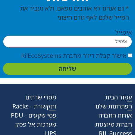
* גם אנחנו לא אוהבים ספאם, ולא נעביר את
המייל שלכם לאף גורם חיצוני
אימייל
אישור קבלת דיוור מחברת RilEcoSystems
שליחה
עמוד הבית
מסדי שרתים
הפתרונות שלנו
ותקשורת - Racks
אודות החברה
פסי שקעים - PDU
חברות מיוצגות
מערכות אל פסק
UPS
RIL Success