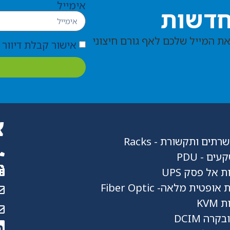
אימייל
חדשות
את המייל שלכם לאף גורם חיצוני
אישור קבלת דיוור מחברת ms
צ
תים ותקשורת - Racks
ים - PDU
 אל פסק UPS
פטית מלאה- Fiber Optic
KVM
קרה DCIM