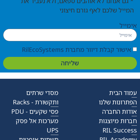
* גם אנחנו לא אוהבים ספאם, ולא נעביר את
המייל שלכם לאף גורם חיצוני
אימייל
אישור קבלת דיוור מחברת RilEcoSystems
שליחה
עמוד הבית
מסדי שרתים
הפתרונות שלנו
ותקשורת - Racks
אודות החברה
פסי שקעים - PDU
חברות מיוצגות
מערכות אל פסק
UPS
RIL Success
RIL Academy
תשתית אופטית